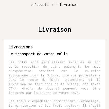
Accueil
Livraison
Livraison
Livraisons
Le transport de votre colis
Les colis sont généralement expédiés en 48h
après réception de votre paiement. Le mode
d'expédition standard est le courrier
économique pour la Suisse, l'envoi prioritaire
dans le reste du monde. Attention, si la
livraison se fait hors de la Suisse, des taxes
(TVA, droits de douane) peuvent vous être
facturés par la douane de votre pays.
Les frais d'expédition comprennent l'emballage,
la manutention et les frais postaux. Il s'agit