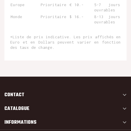
Europe
Prioritaire
€ 10.-
5-7 jours
ouvrables
Monde
Prioritaire
$ 16.-
8-13 jours
ouvrables
*Liste de prix indicative. Les prix affichés en
Euro et en Dollars peuvent varier en fonction
des taux de change.
CONTACT

CATALOGUE

INFORMATIONS
