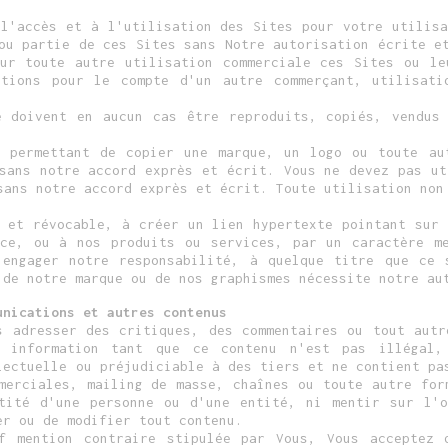
 l'accès et à l'utilisation des Sites pour votre utilisa
ou partie de ces Sites sans Notre autorisation écrite e
ur toute autre utilisation commerciale ces Sites ou le
ations pour le compte d'un autre commerçant, utilisati
.
 doivent en aucun cas être reproduits, copiés, vendus
 permettant de copier une marque, un logo ou toute au
 sans notre accord exprès et écrit. Vous ne devez pas ut
sans notre accord exprès et écrit. Toute utilisation non
f et révocable, à créer un lien hypertexte pointant sur 
ce, ou à nos produits ou services, par un caractère m
 engager notre responsabilité, à quelque titre que ce 
 de notre marque ou de nos graphismes nécessite notre au
unications et autres contenus
s adresser des critiques, des commentaires ou tout autr
 information tant que ce contenu n'est pas illégal, 
lectuelle ou préjudiciable à des tiers et ne contient pa
mmerciales, mailing de masse, chaînes ou toute autre for
tité d'une personne ou d'une entité, ni mentir sur l'
er ou de modifier tout contenu.
f mention contraire stipulée par Vous, Vous acceptez 