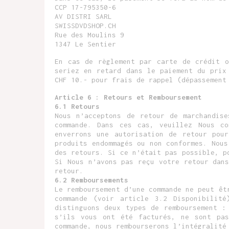
CCP 17-795350-6
AV DISTRI SARL
SWISSDVDSHOP.CH
Rue des Moulins 9
1347 Le Sentier
En cas de règlement par carte de crédit o
seriez en retard dans le paiement du prix
CHF 10.- pour frais de rappel (dépassement
Article 6 : Retours et Remb
o
ursement
6.1 Retours
Nous n’acceptons de retour de marchandis
commande. Dans ces cas, veuillez Nous c
enverrons une autorisation de retour pou
produits endommagés ou non conformes. Nous
des retours. Si ce n’était pas possible, p
Si Nous n’avons pas reçu votre retour dan
retour.
6.2 Remboursements
Le remboursement d’une commande ne peut êt
commande (voir article 3.2 Disponibilit
distinguons deux types de remboursement :
s’ils vous ont été facturés, ne sont pas
commande, nous rembourserons l’intégralité