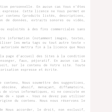
tion personnelle. En aucun cas Vous n'êtes
t expresse. Cette licence ne Vous permet en
ur contenu (produits listés, descriptions,
on de données, extraits sonores ou vidéo,
 ou exploités à des fins commerciales sans
tre information (notamment images, textes,
iliser les meta tags ou tout autre texte «
 autorisée mettra fin à la licence que Nous
la page d'accueil des Sites à la condition
ensonger, faux, péjoratif. En aucun cas la
soit, sur le contenu de Votre site. Toute
torisation expresse et écrite.
e contenu, Nous soumettre des suggestions,
obscène, abusif, menaçant, diffamatoire,
s de virus informatiques, ni ne consiste en
me de « spam ». Vous ne devez pas utiliser
origine du contenu. Nous nous réservons le
de Nous accorder, le droit, non exclusif,