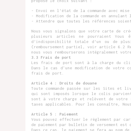
proposé le choix suivant :
- Envoi en l’état de la commande avec mise
- Modification de la commande en annulant 
- Attendre que toutes les références soien
Nous vous signalons que votre carte de cré
plusieurs articles ne pourraient Vous 
d’indisponibilité totale d’un ou de plus
(remboursement partiel, voir article 6.2 R
nous vous rembourserons intégralement votr
3.3 Frais de port
Les frais de port sont à la charge du cli
Dans le cas d'une modification de votre c
frais de port.
Article 4 : Droits de douane
Toute commande passée sur les Sites et li
qui sont imposés lorsque le colis parvien
sont à votre charge et relèvent de votre 
taxes applicables. Pour les connaître, Nou
Article 5 : Paiement
Vous pouvez effectuer le règlement par car
de paiement par bulletin de versement est 
Dans ce cas, le paiement se fera au nom de