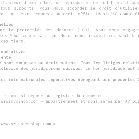
 d'auteur d'exploiter, de reproduire, de modifier, d'ada
tous supports. Vous Nous accordez le droit d'utilise
contenu. Vous renoncez au droit d'être identifié comme é
nelles
ur la protection des données (LPD), Nous nous engage
lles Vous concernant que Nous avons recueillies sont tra
 des tiers.
impératives
tente
e sont soumises au droit suisse. Tous les litiges relati
xclusive des juridictions suisses. Le for juridique est 
les internationales impératives dérogeant aux présentes 
 le nom est déposé au registre du commerce.
swissdvdshop.com » appartiennent et sont gérés par AV Di
 www.swissdvdshop.com »