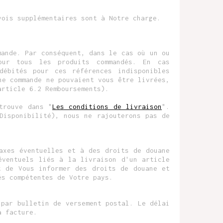
vois supplémentaires sont à Notre charge.
mande. Par conséquent, dans le cas où un ou
our tous les produits commandés. En cas
débités pour ces références indisponibles
ne commande ne pouvaient vous être livrées,
article 6.2 Remboursements).
trouve dans "
Les conditions de livraison
".
Disponibilité), nous ne rajouterons pas de
axes éventuelles et à des droits de douane
éventuels liés à la livraison d'un article
t de Vous informer des droits de douane et
és compétentes de Votre pays.
 par bulletin de versement postal. Le délai
a facture.