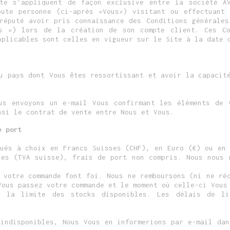
nte s'appliquent de façon exclusive entre la société A
ute personne (ci-après «Vous») visitant ou effectuant
 réputé avoir pris connaissance des Conditions générales
es ») lors de la création de son compte client. Ces Co
pplicables sont celles en vigueur sur le Site à la date 
u pays dont Vous êtes ressortissant et avoir la capacit
us envoyons un e-mail Vous confirmant les éléments de 
nsi le contrat de vente entre Nous et Vous.
e port
qués à choix en Francs Suisses (CHF), en Euro (€) ou en 
ses (TVA suisse), frais de port non compris. Nous nous 
 votre commande font foi. Nous ne remboursons (ni ne ré
Vous passez votre commande et le moment où celle-ci Vous
s la limite des stocks disponibles. Les délais de li
 indisponibles, Nous Vous en informerions par e-mail dan