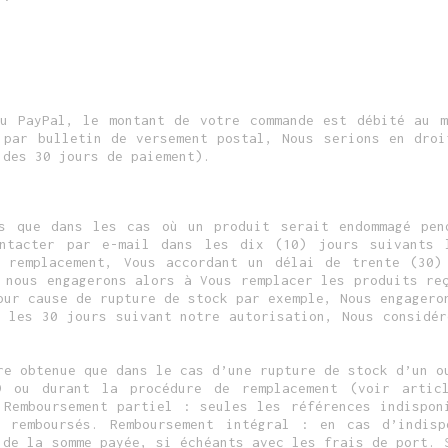
u PayPal, le montant de votre commande est débité au 
 par bulletin de versement postal, Nous serions en droi
 des 30 jours de paiement).
es que dans les cas où un produit serait endommagé pen
ontacter par e-mail dans les dix (10) jours suivants 
r remplacement, Vous accordant un délai de trente (30)
 nous engagerons alors à Vous remplacer les produits re
our cause de rupture de stock par exemple, Nous engagero
s les 30 jours suivant notre autorisation, Nous considér
re obtenue que dans le cas d’une rupture de stock d’un o
é) ou durant la procédure de remplacement (voir artic
 Remboursement partiel : seules les références indispon
 remboursés. Remboursement intégral : en cas d’indisp
 de la somme payée, si échéants avec les frais de port. 