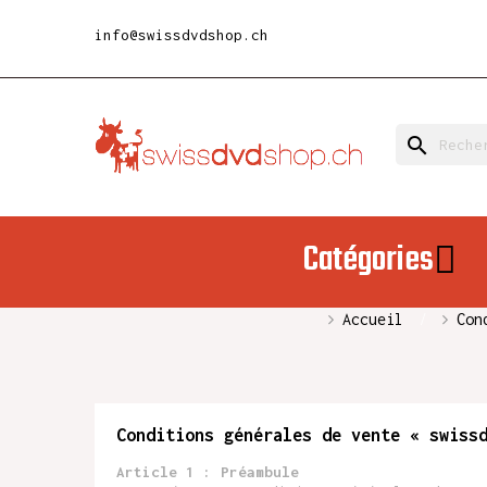
info@swissdvdshop.ch
search
Catégories
Accueil
Con
Conditions générales de vente
« swiss
Article 1 : Préambule