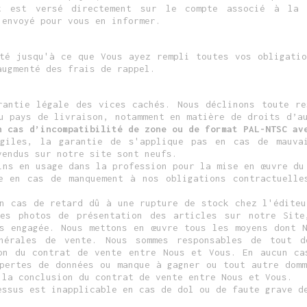
nt est versé directement sur le compte associé à la 
 envoyé pour vous en informer.
été jusqu'à ce que Vous ayez rempli toutes vos obligatio
augmenté des frais de rappel.
rantie légale des vices cachés. Nous déclinons toute re
du pays de livraison, notamment en matière de droits d’
n cas d’incompatibilité de zone ou de format PAL-NTSC av
giles, la garantie de s'applique pas en cas de mauva
vendus sur notre site sont neufs.
ins en usage dans la profession pour la mise en œuvre du
e en cas de manquement à nos obligations contractuell
en cas de retard dû à une rupture de stock chez l'éditeu
les photos de présentation des articles sur notre Site
as engagée. Nous mettons en œuvre tous les moyens dont N
énérales de vente. Nous sommes responsables de tout d
on du contrat de vente entre Nous et Vous. En aucun ca
 pertes de données ou manque à gagner ou tout autre domm
 la conclusion du contrat de vente entre Nous et Vous.
essus est inapplicable en cas de dol ou de faute grave d