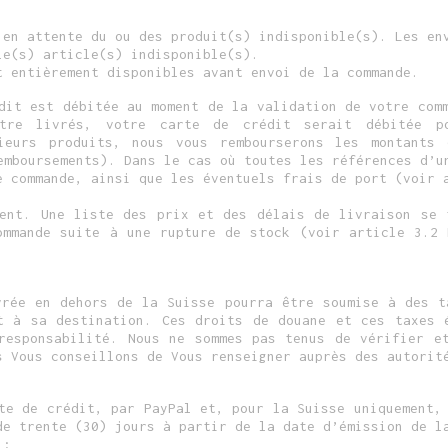
 en attente du ou des produit(s) indisponible(s). Les en
le(s) article(s) indisponible(s).
t entièrement disponibles avant envoi de la commande.
dit est débitée au moment de la validation de votre com
être livrés, votre carte de crédit serait débitée p
ieurs produits, nous vous rembourserons les montants 
emboursements). Dans le cas où toutes les références d’u
e commande, ainsi que les éventuels frais de port (voir 
ent. Une liste des prix et des délais de livraison se 
ommande suite à une rupture de stock (voir article 3.2 
vrée en dehors de la Suisse pourra être soumise à des t
t à sa destination. Ces droits de douane et ces taxes 
responsabilité. Nous ne sommes pas tenus de vérifier e
s Vous conseillons de Vous renseigner auprès des autorit
te de crédit, par PayPal et, pour la Suisse uniquement,
de trente (30) jours à partir de la date d’émission de l
 :