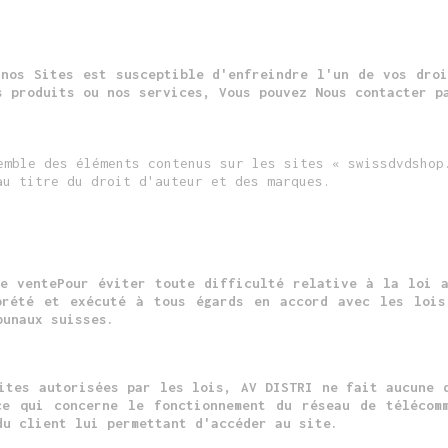
 nos Sites est susceptible d'enfreindre l'un de vos droi
s produits ou nos services, Vous pouvez Nous contacter p
emble des éléments contenus sur les sites « swissdvdshop
au titre du droit d'auteur et des marques.
de ventePour éviter toute difficulté relative à la loi a
prété et exécuté à tous égards en accord avec les lois
bunaux suisses.
ites autorisées par les lois, AV DISTRI ne fait aucune 
e qui concerne le fonctionnement du réseau de télécom
du client lui permettant d'accéder au site.