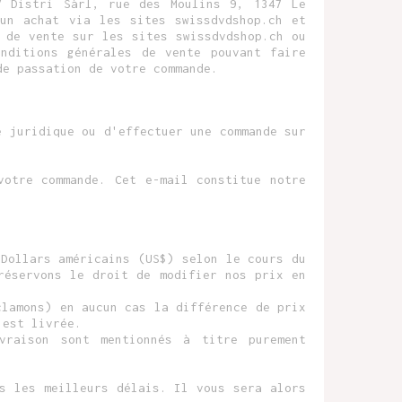
V Distri Sàrl, rue des Moulins 9, 1347 Le
 un achat via les sites swissdvdshop.ch et
 de vente sur les sites swissdvdshop.ch ou
nditions générales de vente pouvant faire
de passation de votre commande.
é juridique ou d'effectuer une commande sur
votre commande. Cet e-mail constitue notre
Dollars américains (US$) selon le cours du
réservons le droit de modifier nos prix en
clamons) en aucun cas la différence de prix
 est livrée.
vraison sont mentionnés à titre purement
s les meilleurs délais. Il vous sera alors