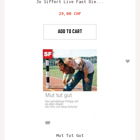
Jo Siffert Live Fast Die...
Preis
29,00 CHF
ADD TO CART
Mut Tut Gut