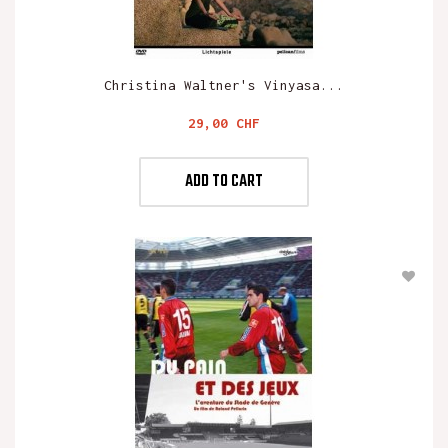
Christina Waltner's Vinyasa...
Preis
29,00 CHF
ADD TO CART