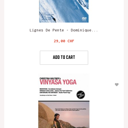
Lignes De Pente - Dominique...
Preis
29,00 CHF
ADD TO CART