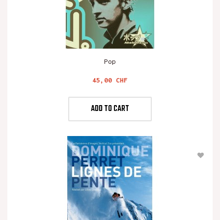
Pop
Preis
45,00 CHF
ADD TO CART