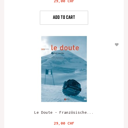
Preis
29,00 CHF
ADD TO CART
Le Doute - Französische...
Preis
29,00 CHF