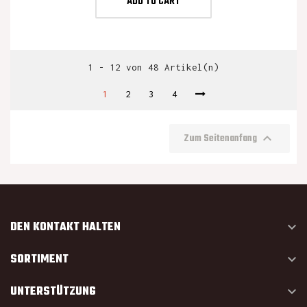
ADD TO CART
1 - 12 von 48 Artikel(n)
1
2
3
4

Zum Seitenanfang
DEN KONTAKT HALTEN

SORTIMENT

UNTERSTÜTZUNG
