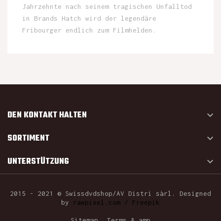
Jahrzehnte nach seinem tragischen Unfalltod
in Brands Hatch wird der legendäre
Fribourger endlich zum Filmhelden.
DEN KONTAKT HALTEN

SORTIMENT

UNTERSTÜTZUNG

2015 - 2021 © Swissdvdshop/AV Distri sàrl. Designed
by
rawpixel.com / Freepik
Sitemap
Terms & amp