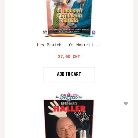
Les Peutch - On Nourrit...
Preis
27,00 CHF
ADD TO CART