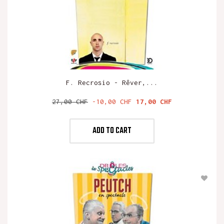
F. Recrosio - Rêver,...
Verkaufspreis
Preis
27,00 CHF
-10,00 CHF
17,00 CHF
ADD TO CART