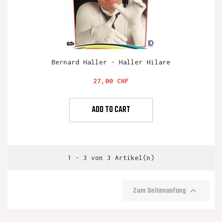
Bernard Haller - Haller Hilare
Preis
27,00 CHF
ADD TO CART
1 - 3 von 3 Artikel(n)

Zum Seitenanfang