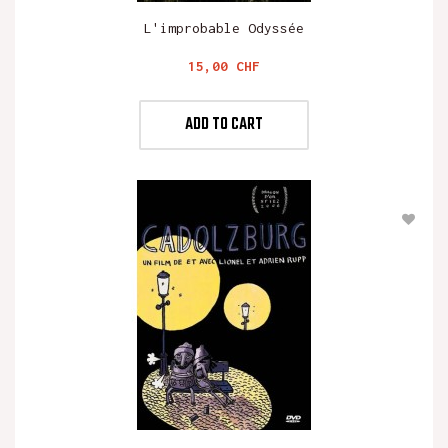
L'improbable Odyssée
Preis
15,00 CHF
ADD TO CART