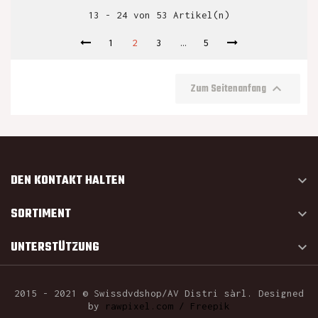
13 - 24 von 53 Artikel(n)
1
2
3
…
5

Zum Seitenanfang
DEN KONTAKT HALTEN

SORTIMENT

UNTERSTÜTZUNG

2015 - 2021 © Swissdvdshop/AV Distri sàrl. Designed
by
rawpixel.com / Freepik