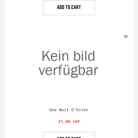
ADD TO CART
Une Nuit D'hiver
Preis
27,00 CHF