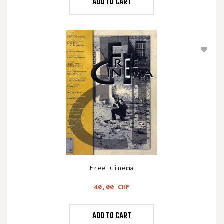
ADD TO CART
Free Cinema
Preis
40,00 CHF
ADD TO CART