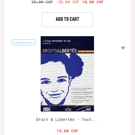
Verkaufspreis
Preis
30,00 CHF
-20,00 CHF
10,00 CHF
ADD TO CART
Sonderpreis!
Droit & Libertés - Tout...
Preis
19,00 CHF