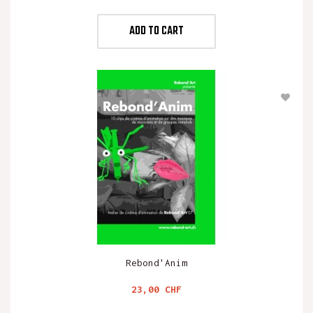
ADD TO CART
Rebond'Anim
Preis
23,00 CHF