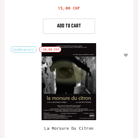
Preis
15,00 CHF
ADD TO CART
Sonderpreis!
-20,00 CHF
La Morsure Du Citron