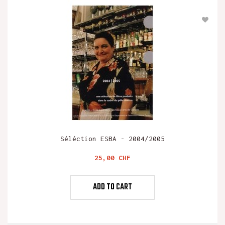
Séléction ESBA - 2004/2005
Preis
25,00 CHF
ADD TO CART