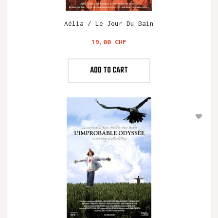
Aélia / Le Jour Du Bain
Preis
19,00 CHF
ADD TO CART