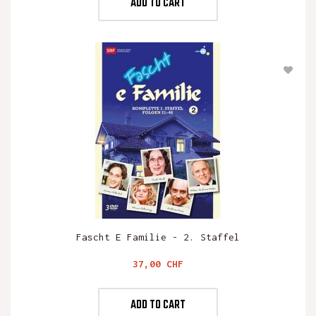
ADD TO CART
Fascht E Familie - 2. Staffel
Preis
37,00 CHF
ADD TO CART