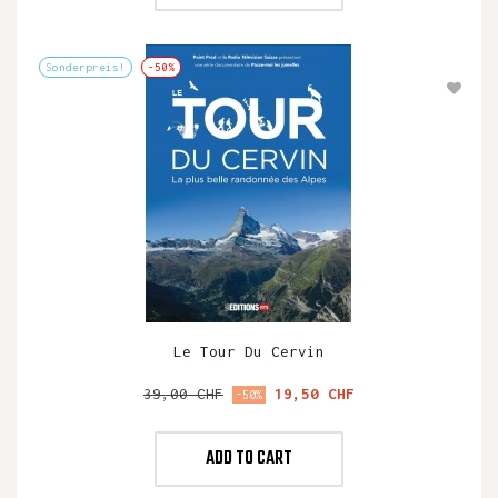
Sonderpreis!
-50%
Le Tour Du Cervin
Verkaufspreis
Preis
39,00 CHF
19,50 CHF
-50%
ADD TO CART