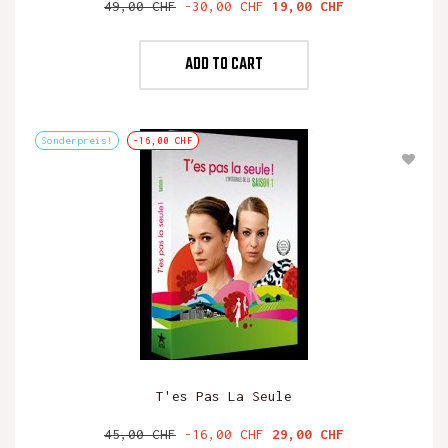
Verkaufspreis
Preis
49,00 CHF
-30,00 CHF
19,00 CHF
ADD TO CART
Sonderpreis!
-16,00 CHF
T'es Pas La Seule
Verkaufspreis
Preis
45,00 CHF
-16,00 CHF
29,00 CHF