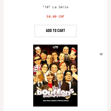
"10" La Série
Preis
50,00 CHF
ADD TO CART