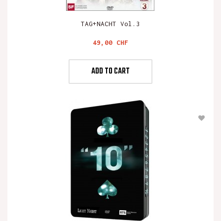
TAG+NACHT Vol.3
Preis
49,00 CHF
ADD TO CART