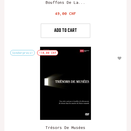
Bouffons De La...
Preis
49,00 CHF
ADD TO CART
Sonderpreis!
-10,00 CHF
Trésors De Musées