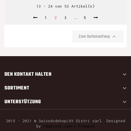
13 - 24 von 53 Artikel(n)
1
2
3
…
5

Zum Seitenanfang
DEN KONTAKT HALTEN

SORTIMENT

UNTERSTÜTZUNG

2015 - 2021 © Swissdvdshop/AV Distri sàrl. Designed
by
rawpixel.com / Freepik