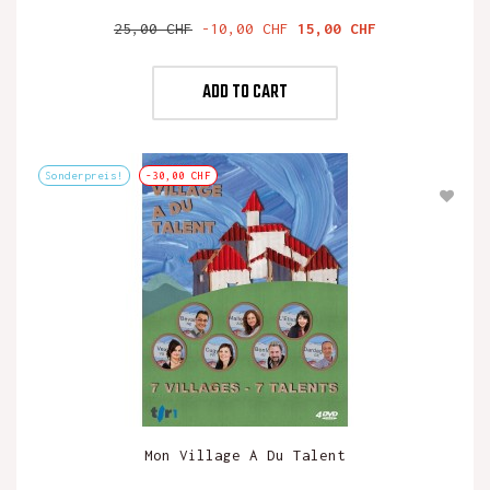
Verkaufspreis
Preis
25,00 CHF
-10,00 CHF
15,00 CHF
ADD TO CART
Sonderpreis!
-30,00 CHF
Mon Village A Du Talent