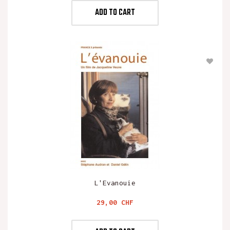
ADD TO CART
L'Evanouie
Preis
29,00 CHF