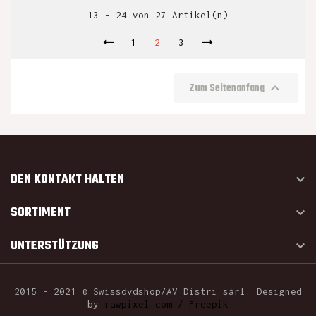
13 - 24 von 27 Artikel(n)
1
2
3

Zum Seitenanfang
DEN KONTAKT HALTEN

SORTIMENT

UNTERSTÜTZUNG

2015 - 2021 © Swissdvdshop/AV Distri sàrl. Designed
by
rawpixel.com / Freepik