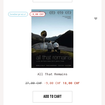
Sonderpreis!
-9,00 CHF
All That Remains
Verkaufspreis
Preis
27,00 CHF
-9,00 CHF
18,00 CHF
ADD TO CART