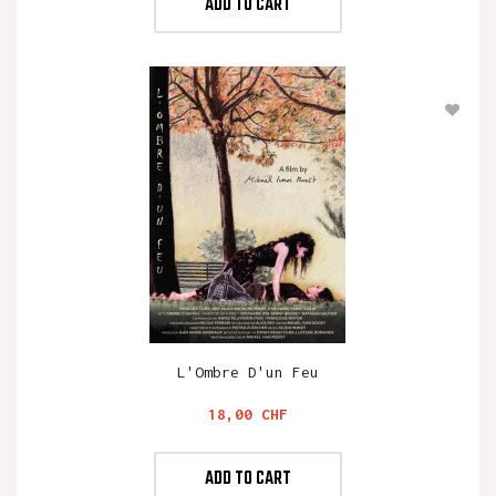
ADD TO CART
L'Ombre D'un Feu
Preis
18,00 CHF
ADD TO CART