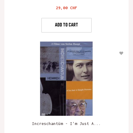
Preis
29,00 CHF
ADD TO CART
Increschantüm - I'm Just A...