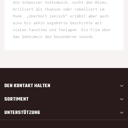
die Schweizer Volksmusik, sucht den Blues,
brilliert als Chanson oder rebelliert im
Punk. „Unerhört jenisch“ erzählt aber auch
eine bis anhin ungehörte Geschichte mit
vielen Facetten und Tonlagen. Ein Film über
das Geheimnis des besonderen Sounds.
DEN KONTAKT HALTEN

SORTIMENT

UNTERSTÜTZUNG
