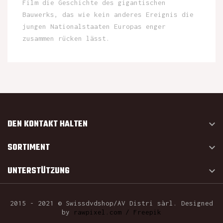
Film die Geschichte des gigantischen
Bauwerks, das wie kein anderes Ereignis die
jungen Nationalstaaten Europas enger
zusammen rücken lässt.
DEN KONTAKT HALTEN

SORTIMENT

UNTERSTÜTZUNG

2015 - 2021 © Swissdvdshop/AV Distri sàrl. Designed
by
rawpixel.com / Freepik