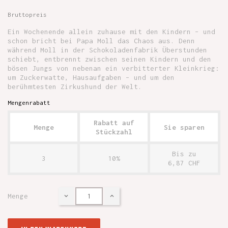
Bruttopreis
Ein Wochenende allein zuhause mit den Kindern – und
schon bricht bei Papa Moll das Chaos aus. Denn
während Moll in der Schokoladenfabrik Überstunden
schiebt, entbrennt zwischen seinen Kindern und den
bösen Jungs von nebenan ein verbitterter Kleinkrieg:
um Zuckerwatte, Hausaufgaben – und um den
berühmtesten Zirkushund der Welt.
Mengenrabatt
Rabatt auf
Menge
Sie sparen
Stückzahl
Bis zu
3
10%
6,87 CHF
Menge