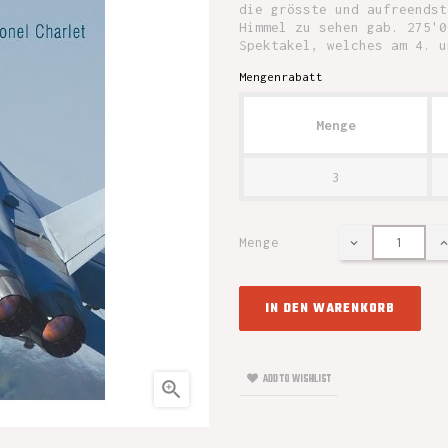
die grösste und aufreendst
Himmel zu sehen gab. 275'0
Spektakel, welches am 4. u
Mengenrabatt
Menge
3
Menge
IN DEN WARENKORB
ADD TO WISHLIST
