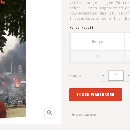
viele den geistigen Führer
sehen. Eines Tages wird er
Völkermordes des 21. Jahrh
Internetseite gehört in Bu
Mengenrabatt
Menge
3
Menge
IN DEN WARENKORB

ADD TO WISHLIST