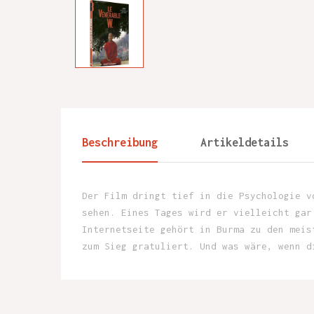
Beschreibung
Artikeldetails
Der Film dringt tief in die Psychologie v
sehen. Eines Tages wird er vielleicht gar
Internetseite gehört in Burma zu den meis
zum Sieg gratuliert. Und was wäre, wenn d