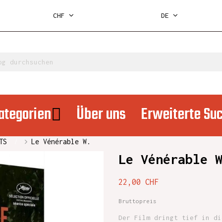
CHF
DE
ategorien
Über uns
Erweiterte Su
TS
Le Vénérable W.
Le Vénérable 
22,00 CHF
Bruttopreis
Der Film dringt tief in di