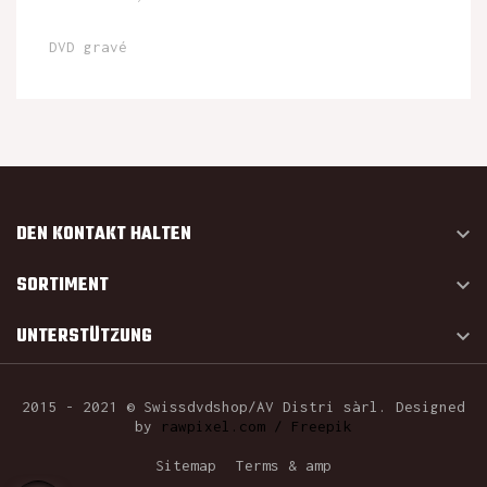
DVD gravé
DEN KONTAKT HALTEN

SORTIMENT

UNTERSTÜTZUNG

2015 - 2021 © Swissdvdshop/AV Distri sàrl. Designed
by
rawpixel.com / Freepik
Sitemap
Terms & amp