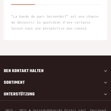
"La bande du parc Geisendorf" est une chance
de découvrir le quotidien d'une certaine
Suisse sous une perspective peu connue.
DEN KONTAKT HALTEN

SORTIMENT

UNTERSTÜTZUNG

2015 - 2021 © Swissdvdshop/AV Distri sàrl. Designed