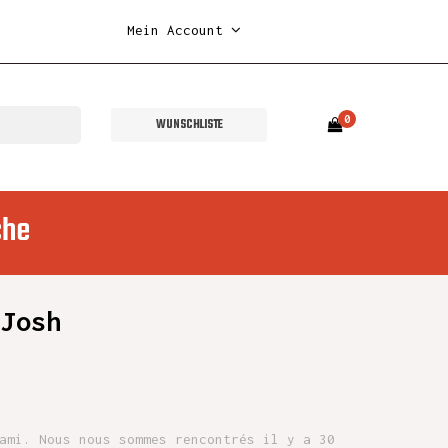
Mein Account
0
WUNSCHLISTE
che
 Josh
ami. Nous nous sommes rencontrés il y a 30