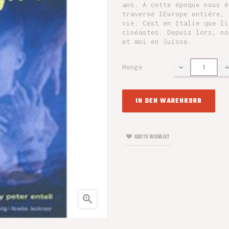
ans. A cette époque nous é
traversé lEurope entière, 
vie. Cest en Italie que li
cinéastes. Depuis lors, no
et moi en Suisse.
Menge
IN DEN WARENKORB
ADD TO WISHLIST
