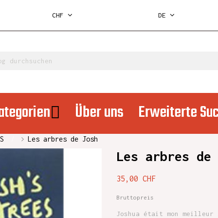
CHF
DE
ategorien
Über uns
Erweiterte Su
S
Les arbres de Josh
Les arbres de
35,00 CHF
Bruttopreis
Joshua était mon meilleur 