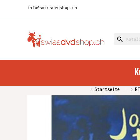
info@swissdvdshop.ch
search
K
Startseite
RT