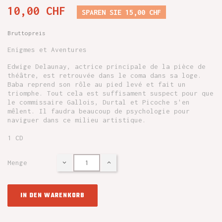
10,00 CHF
SPAREN SIE 15,00 CHF
Bruttopreis
Enigmes et Aventures
Edwige Delaunay, actrice principale de la pièce de
théâtre, est retrouvée dans le coma dans sa loge.
Baba reprend son rôle au pied levé et fait un
triomphe. Tout cela est suffisament suspect pour que
le commissaire Gallois, Durtal et Picoche s'en
mêlent. Il faudra beaucoup de psychologie pour
naviguer dans ce milieu artistique.
1 CD
Menge
IN DEN WARENKORB