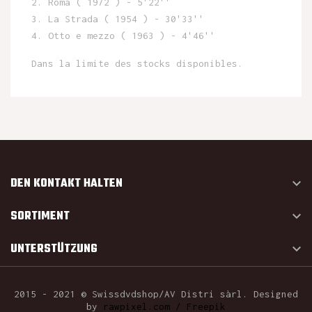
2. Roma ( 1972 ) - 5'22''
3. La Strada ( 1954 ) - 30'33''
4. Otto e mezzo ( 1963 ) - 4'46''
Dans la limite des stocks disponibles.
DEN KONTAKT HALTEN

SORTIMENT

UNTERSTÜTZUNG

2015 - 2021 © Swissdvdshop/AV Distri sàrl. Designed
by
rawpixel.com / Freepik