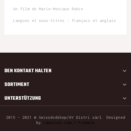
Un film de Marie-Monique Robin
Langues et sous-titres : français et anglais
DEN KONTAKT HALTEN

SORTIMENT

UNTERSTÜTZUNG

2015 - 2021 © Swissdvdshop/AV Distri sàrl. Designed
by
rawpixel.com / Freepik