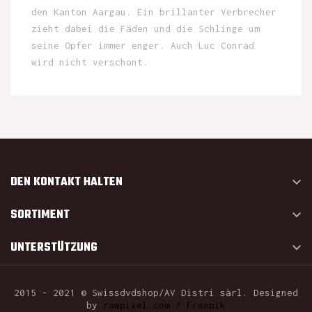
den Kanton Aargau. Ein brillanter Verbrecher
zieht dabei die Fäden und die Schlinge um
seine Opfer immer enger. Auch Luc Conrad
wird nicht verschont.
DEN KONTAKT HALTEN

SORTIMENT

UNTERSTÜTZUNG

2015 - 2021 © Swissdvdshop/AV Distri sàrl. Designed
by
rawpixel.com / Freepik