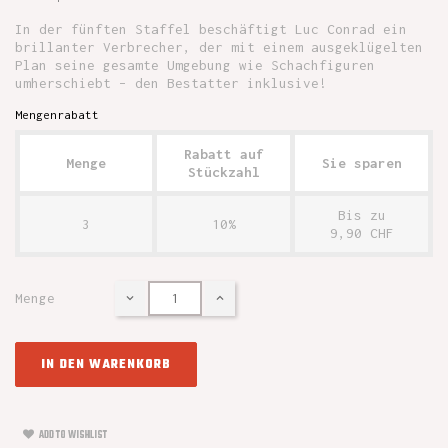
In der fünften Staffel beschäftigt Luc Conrad ein
brillanter Verbrecher, der mit einem ausgeklügelten
Plan seine gesamte Umgebung wie Schachfiguren
umherschiebt – den Bestatter inklusive!
Mengenrabatt
Rabatt auf
Menge
Sie sparen
Stückzahl
Bis zu
3
10%
9,90 CHF
Menge
IN DEN WARENKORB
ADD TO WISHLIST