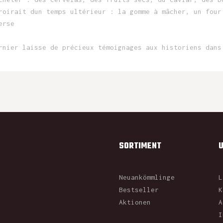
roirait dun temps ultérieur : la gomme à mâcher, un four
erse
rnier laisse de précieux témoignages aux historiens dans
SORTIMENT
Neuankömmlinge
L
Bestseller
K
Aktionen
A
I