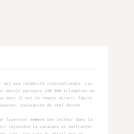
r est une célébrité internationale. Les
er davoir parcouru 240'000 kilomètres en
es dont il est le témoin direct: fakirs
tueuses, naissances de chef duvres.
ar Tavernier emmène son lecteur dans la
tir rejoindre la caravane et daffronter
ons vins. Son sens du détail met en