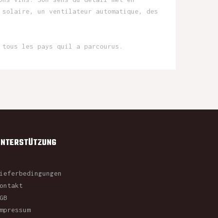
 solaire, un ventilateur automatique, des
 tous les pays quil a parcourus.
UNTERSTÜTZUNG
ieferbedingungen
ontakt
GB
mpressum