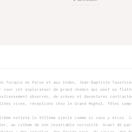
ADD TO WISHLIST
en Turquie en Perse et aux Indes, Jean-Baptiste Tavernie
r cour cet explorateur de grand chemin qui peut se flatt
nutieusement observés, de scènes et daventures contrasté
ûlées vives, réceptions chez le Grand Moghol, fêtes somp
trême netteté le XVIIème siècle comme si vous y étiez. C
ter, au rythme de son insatiable curiosité. Avant de par
cheter : des cervelas, des fruits secs, du caviar, des b