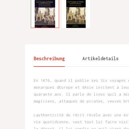
Beschreibung
Artikeldetails
En 1676, quand il publie ses Six voyages 
monarques dEurope et dAsie invitent à leu
quarante ans. Il parle de lieux quil a mi
magiciens, attaques de pirates, veuves br
Lauthenticité du récit révèle avec une ex
vie quotidienne, veut tout lui faire visi
le désert, il lui confie ce quil vient da