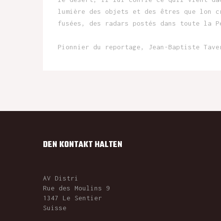
lumière des objets et des êtres que lon c
fusées, des radars postés dans toute la P
Pionnier du reportage, Jean-Baptiste Tave
DEN KONTAKT HALTEN
AV Distri
Rue des Moulins 9
1347 Le Sentier
Suisse