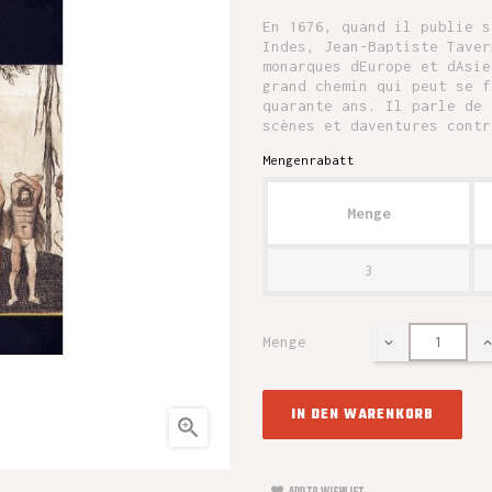
En 1676, quand il publie s
Indes, Jean-Baptiste Taver
monarques dEurope et dAsie
grand chemin qui peut se f
quarante ans. Il parle de 
scènes et daventures contr
Mengenrabatt
Menge
3
Menge
IN DEN WARENKORB
