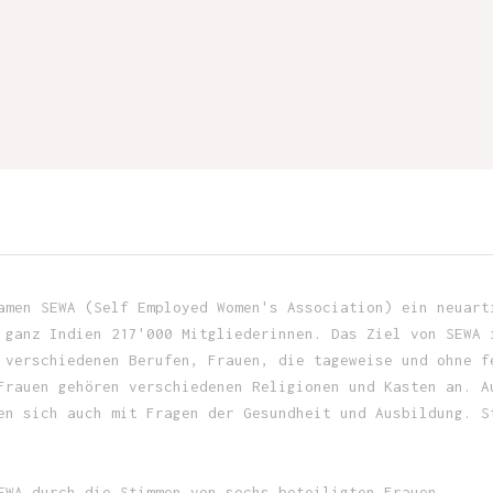
amen SEWA (Self Employed Women's Association) ein neuart
 ganz Indien 217'000 Mitgliederinnen. Das Ziel von SEWA 
 verschiedenen Berufen, Frauen, die tageweise und ohne f
Frauen gehören verschiedenen Religionen und Kasten an. A
en sich auch mit Fragen der Gesundheit und Ausbildung. S
EWA durch die Stimmen von sechs beteiligten Frauen.