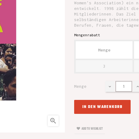
Women's Association) ein n
entwickelt. 1998 zählt die
Mitgliederinnen. Das Ziel 
selbständigen Arbeiterinne
Berufen, Frauen, die tagew
Mengenrabatt
Menge
3
Menge
IN DEN WARENKORB

ADD TO WISHLIST