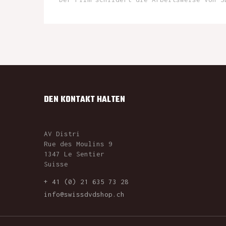
DEN KONTAKT HALTEN
AV Distri
Rue des Moulins 9
1347 Le Sentier
Suisse
+ 41 (0) 21 635 73 28
info@swissdvdshop.ch