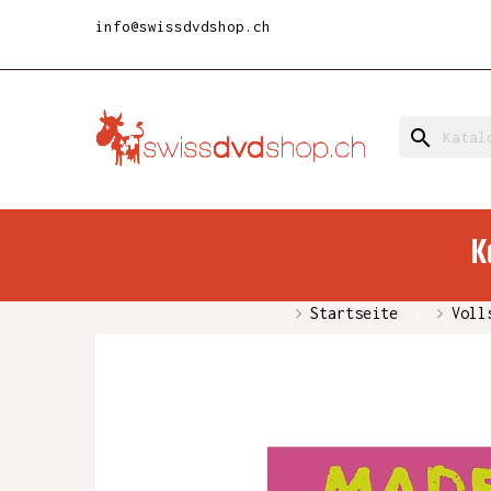
info@swissdvdshop.ch
search
K
Startseite
Voll