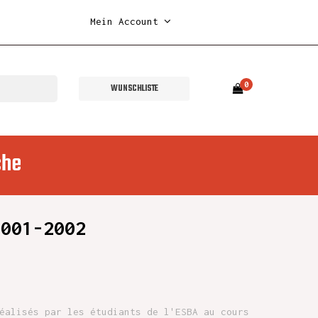
Mein Account
0
WUNSCHLISTE
che
2001-2002
éalisés par les étudiants de l'ESBA au cours