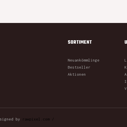
SORTIMENT
Neuankömmlinge
L
Bestseller
K
Aktionen
A
I
V
esigned by
rawpixel.com /