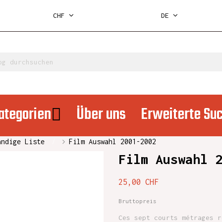
CHF
DE
ategorien
Über uns
Erweiterte Su
ändige Liste
Film Auswahl 2001-2002
Film Auswahl 
25,00 CHF
Bruttopreis
Ces sept courts métrages r