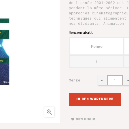
de l'année 2001-2002 ont é
pendant la même période. I
approches cinématographiqu
techniques qui alimentent 
nos étudiants. Animation
Mengenrabatt
Menge
3
Menge
IN DEN WARENKORB

ADD TO WISHLIST