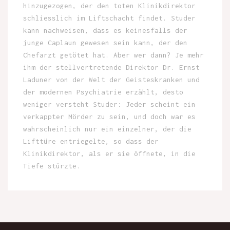
hinzugezogen, der den toten Klinikdirektor
schliesslich im Liftschacht findet. Studer
kann nachweisen, dass es keinesfalls der
junge Caplaun gewesen sein kann, der den
Chefarzt getötet hat. Aber wer dann? Je mehr
ihm der stellvertretende Direktor Dr. Ernst
Laduner von der Welt der Geisteskranken und
der modernen Psychiatrie erzählt, desto
weniger versteht Studer: Jeder scheint ein
verkappter Mörder zu sein, und doch war es
wahrscheinlich nur ein einzelner, der die
Lifttüre entriegelte, so dass der
Klinikdirektor, als er sie öffnete, in die
Tiefe stürzte.