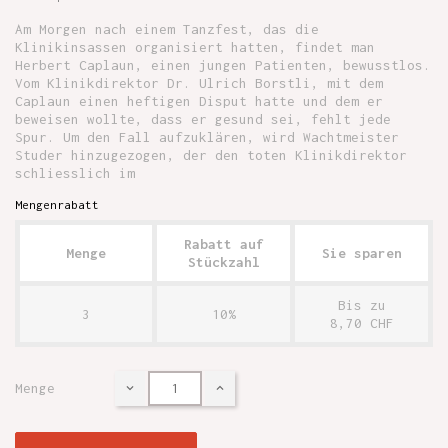
Am Morgen nach einem Tanzfest, das die
Klinikinsassen organisiert hatten, findet man
Herbert Caplaun, einen jungen Patienten, bewusstlos.
Vom Klinikdirektor Dr. Ulrich Borstli, mit dem
Caplaun einen heftigen Disput hatte und dem er
beweisen wollte, dass er gesund sei, fehlt jede
Spur. Um den Fall aufzuklären, wird Wachtmeister
Studer hinzugezogen, der den toten Klinikdirektor
schliesslich im
Mengenrabatt
Rabatt auf
Menge
Sie sparen
Stückzahl
Bis zu
3
10%
8,70 CHF
Menge