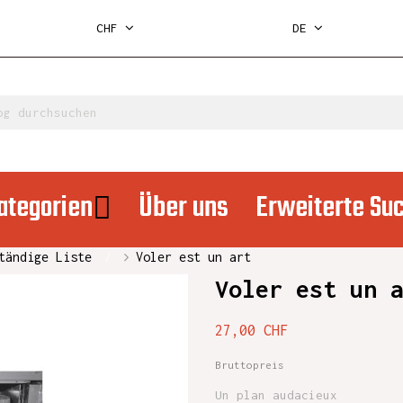
CHF
DE
ategorien
Über uns
Erweiterte Su
tändige Liste
Voler est un art
Voler est un 
27,00 CHF
Bruttopreis
Un plan audacieux