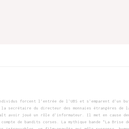
ndividus forcent l'entrée de l'UBS et s'emparent d'un bu
 la secrétaire du directeur des monnaies étrangères de l
aît avoir joué un rôle d'informateur. Il met en cause de
 compte de bandits corses. La mythique bande "La Brise d
rs introuvables, un film-enquête qui mêle suspense, humo