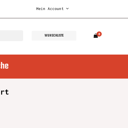
Mein Account
0
WUNSCHLISTE
che
art