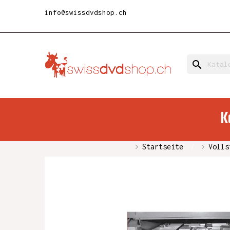
info@swissdvdshop.ch
search
K
Startseite
Volls