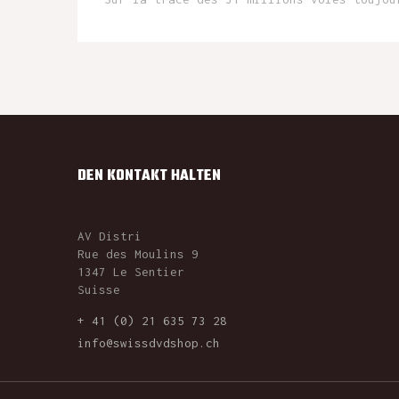
DEN KONTAKT HALTEN
AV Distri
Rue des Moulins 9
1347 Le Sentier
Suisse
+ 41 (0) 21 635 73 28
info@swissdvdshop.ch