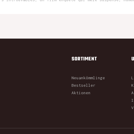
SORTIMENT
Neuankömmlinge
L
Bestseller
K
Aktionen
A
I
V