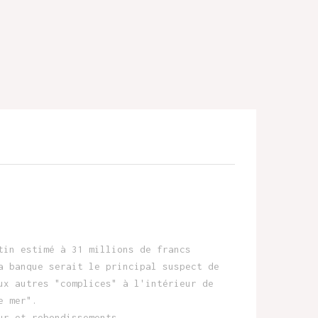
tin estimé à 31 millions de francs
a banque serait le principal suspect de
ux autres "complices" à l'intérieur de
e mer".
ur et rebondissements.