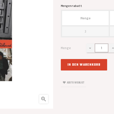
Mengenrabatt
Menge
3
Menge
IN DEN WARENKORB
ADD TO WISHLIST
