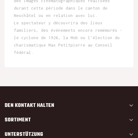
des images cinématographiques réalisées
durant cette période dans le canton de
Neuchâtel ou en relation avec lui.
Le spectateur y découvrira des lieux
familiers, des événements encore remémorés -
le cyclone de 1926, la Mob ou l'élection du
charismatique Max Petitpierre au Conseil
fédéral.
DEN KONTAKT HALTEN

SORTIMENT

UNTERSTÜTZUNG
