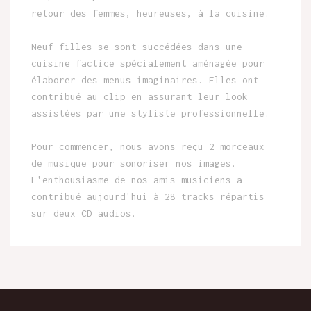
retour des femmes, heureuses, à la cuisine.
Neuf filles se sont succédées dans une
cuisine factice spécialement aménagée pour
élaborer des menus imaginaires. Elles ont
contribué au clip en assurant leur look
assistées par une styliste professionnelle.
Pour commencer, nous avons reçu 2 morceaux
de musique pour sonoriser nos images.
L'enthousiasme de nos amis musiciens a
contribué aujourd'hui à 28 tracks répartis
sur deux CD audios.