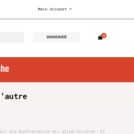
Mein Account
0
WUNSCHLISTE
che
l'autre
wir die Konfrontation mit allem fürchten. Es