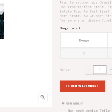
Trachtengruppen aus Brasil
Das Trachtenfest steht unt
letzte Trachtenfest liegt 
Bern statt. 50 Gruppen sin
Fernsehens an diesem Jubel
Mengenrabatt
Menge
3
Menge
IN DEN WARENKORB

ADD TO WISHLIST
Nur noch wenige Teile 