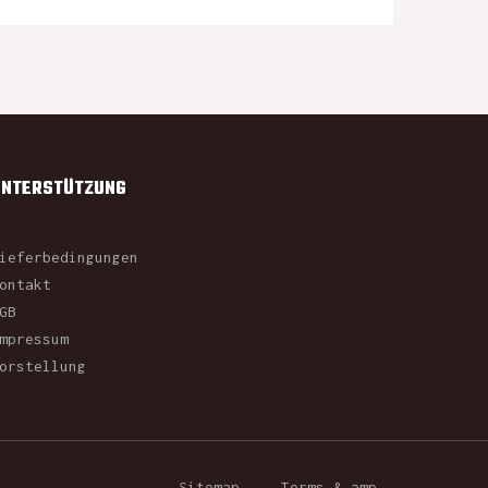
UNTERSTÜTZUNG
ieferbedingungen
ontakt
GB
mpressum
orstellung
Sitemap
Terms & amp