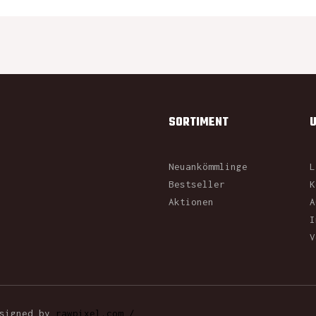
SORTIMENT
Neuankömmlinge
L
Bestseller
K
Aktionen
A
I
V
esigned by
rawpixel.com /