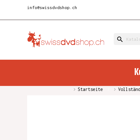
info@swissdvdshop.ch
search
K
Startseite
Vollstän