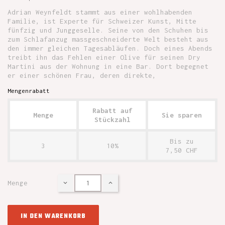
Adrian Weynfeldt stammt aus einer wohlhabenden
Familie, ist Experte für Schweizer Kunst, Mitte
fünfzig und Junggeselle. Seine von den Schuhen bis
zum Schlafanzug massgeschneiderte Welt besteht aus
den immer gleichen Tagesabläufen. Doch eines Abends
treibt ihn das Fehlen einer Olive für seinen Dry
Martini aus der Wohnung in eine Bar. Dort begegnet
er einer schönen Frau, deren direkte,
Mengenrabatt
Rabatt auf
Menge
Sie sparen
Stückzahl
Bis zu
3
10%
7,50 CHF
Menge
IN DEN WARENKORB