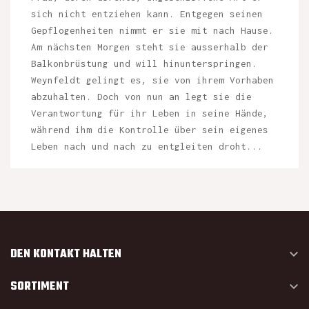
sich nicht entziehen kann. Entgegen seinen
Gepflogenheiten nimmt er sie mit nach Hause.
Am nächsten Morgen steht sie ausserhalb der
Balkonbrüstung und will hinunterspringen.
Weynfeldt gelingt es, sie von ihrem Vorhaben
abzuhalten. Doch von nun an legt sie die
Verantwortung für ihr Leben in seine Hände,
während ihm die Kontrolle über sein eigenes
Leben nach und nach zu entgleiten droht...
DEN KONTAKT HALTEN

SORTIMENT
