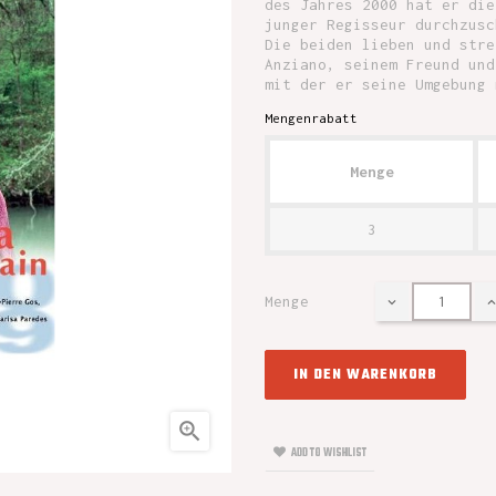
des Jahres 2000 hat er die
junger Regisseur durchzusc
Die beiden lieben und stre
Anziano, seinem Freund und
mit der er seine Umgebung 
Mengenrabatt
Menge
3
Menge
IN DEN WARENKORB

ADD TO WISHLIST