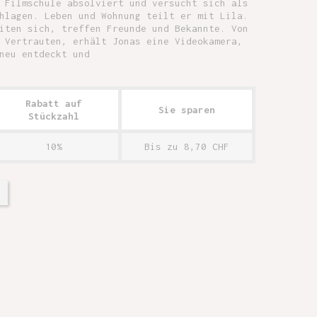
 Filmschule absolviert und versucht sich als
hlagen. Leben und Wohnung teilt er mit Lila.
iten sich, treffen Freunde und Bekannte. Von
 Vertrauten, erhält Jonas eine Videokamera,
neu entdeckt und
Rabatt auf
Sie sparen
Stückzahl
10%
Bis zu 8,70 CHF