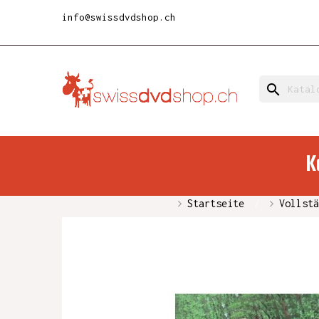
info@swissdvdshop.ch
search
K
Startseite
Vollstä