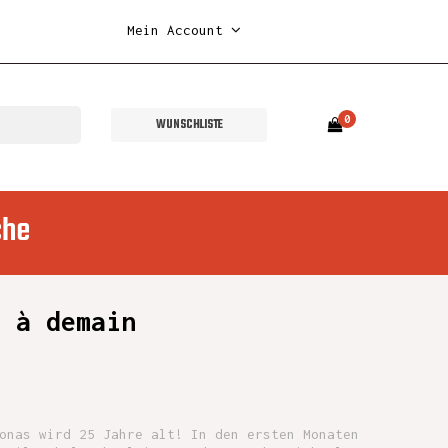
Mein Account
0
WUNSCHLISTE
che
, à demain
onas wird 25 Jahre alt! In den ersten Monaten