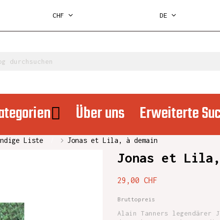
CHF
DE
ategorien
Über uns
Erweiterte Su
ndige Liste
Jonas et Lila, à demain
Jonas et Lila
29,00 CHF
Bruttopreis
Alain Tanners legendärer J