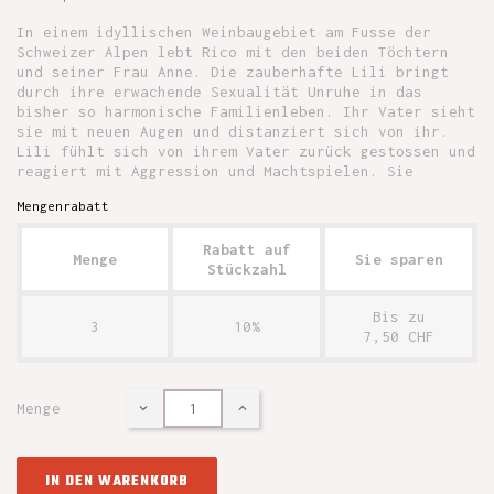
In einem idyllischen Weinbaugebiet am Fusse der
Schweizer Alpen lebt Rico mit den beiden Töchtern
und seiner Frau Anne. Die zauberhafte Lili bringt
durch ihre erwachende Sexualität Unruhe in das
bisher so harmonische Familienleben. Ihr Vater sieht
sie mit neuen Augen und distanziert sich von ihr.
Lili fühlt sich von ihrem Vater zurück gestossen und
reagiert mit Aggression und Machtspielen. Sie
Mengenrabatt
Rabatt auf
Menge
Sie sparen
Stückzahl
Bis zu
3
10%
7,50 CHF
Menge
IN DEN WARENKORB