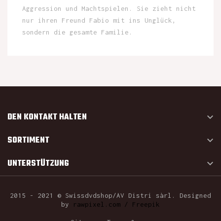
Aggression und Machtspielen. Sie zieht nicht
nur ihren Freund Fabio mit ins Unglück,
sondern die gesamte Familie.
DEN KONTAKT HALTEN

SORTIMENT

UNTERSTÜTZUNG

2015 - 2021 © Swissdvdshop/AV Distri sàrl. Designed
by
rawpixel.com / Freepik