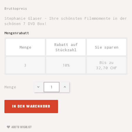
Bruttopreis
Stephanie Glaser - Ihre schönsten Filmmomente in der
schönen 7 DVD Box!
Mengenrabatt
Rabatt auf
Menge
Sie sparen
Stückzahl
Bis zu
3
10%
32,70 CHF
Menge
IN DEN WARENKORB
ADD TO WISHLIST