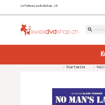
info@swissdvdshop.ch
search
K
Startseite
Voll