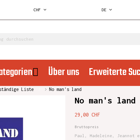
CHF
DE
ategorien
Über uns
Erweiterte Su
ständige Liste
No man's land
No man's land
29,00 CHF
Bruttopreis
Paul, Madeleine, Jeannot e