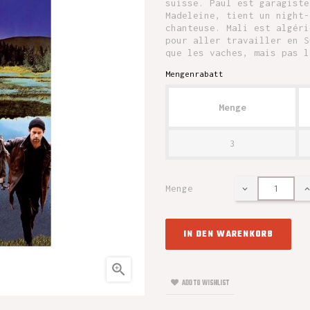
suisse. Paul est garagiste
Madeleine, tient un night-
chanteuse. Mali est algéri
pour aller travailler en S
que les vaches, mais pas l
Mengenrabatt
Menge
3
Menge
IN DEN WARENKORB

ADD TO WISHLIST