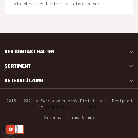
als oberstes Leitmotiv gelebt haben.
DEN KONTAKT HALTEN

SORTIMENT

UNTERSTÜTZUNG

2015 - 2021 © Swissdvdshop/AV Distri sàrl. Designed
by
rawpixel.com / Freepik
Sitemap
Terms & amp