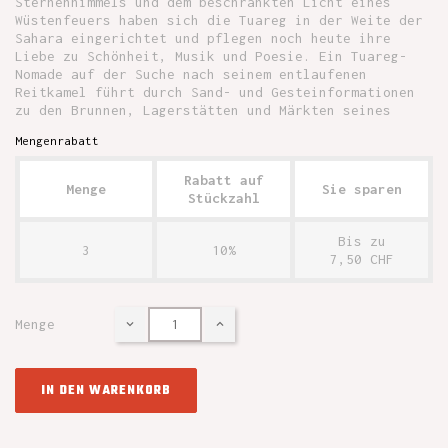
Sternenhimmels und dem beschränkten Licht eines
Wüstenfeuers haben sich die Tuareg in der Weite der
Sahara eingerichtet und pflegen noch heute ihre
Liebe zu Schönheit, Musik und Poesie. Ein Tuareg-
Nomade auf der Suche nach seinem entlaufenen
Reitkamel führt durch Sand- und Gesteinformationen
zu den Brunnen, Lagerstätten und Märkten seines
Mengenrabatt
Rabatt auf
Menge
Sie sparen
Stückzahl
Bis zu
3
10%
7,50 CHF
Menge
IN DEN WARENKORB