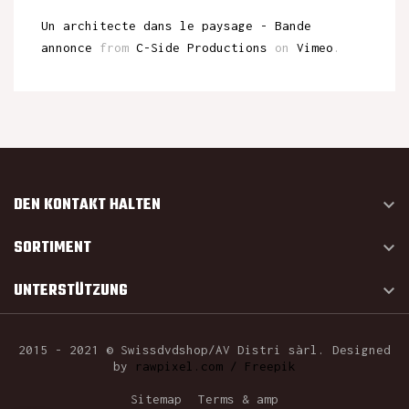
Un architecte dans le paysage - Bande
annonce
from
C-Side Productions
on
Vimeo
.
DEN KONTAKT HALTEN

SORTIMENT

UNTERSTÜTZUNG

2015 - 2021 © Swissdvdshop/AV Distri sàrl. Designed
by
rawpixel.com / Freepik
Sitemap
Terms & amp