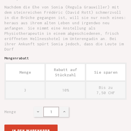
Nachdem die Ehe von Sonia (Regula Grauwiller) mit
dem steinreichen Frédéric (David Rott) schmerzvoll
in die Brüche gegangen ist, will sie nur noch eines:
heraus aus ihrem alten Leben und irgendwo neu
anfangen. Sie nimmt eine Anstellung als
Physiotherapeutin in einem abgeschiedenen, frisch
eröffneten Wellnesshotel im Unterengadin an. Bei
ihrer Ankunft spürt Sonia jedoch, dass die Leute im
Dorf
Mengenrabatt
Rabatt auf
Menge
Sie sparen
Stückzahl
Bis zu
3
10%
7,50 CHF
Menge