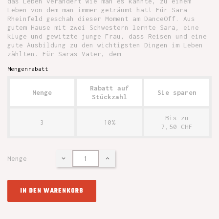
das Leben verändert wie man es kannte, zu einem
Leben von dem man immer geträumt hat! Für Sara
Rheinfeld geschah dieser Moment am DanceOff. Aus
gutem Hause mit zwei Schwestern lernte Sara, eine
kluge und gewitzte junge Frau, dass Reisen und eine
gute Ausbildung zu den wichtigsten Dingen im Leben
zählten. Für Saras Vater, dem
Mengenrabatt
Rabatt auf
Menge
Sie sparen
Stückzahl
Bis zu
3
10%
7,50 CHF
Menge
IN DEN WARENKORB