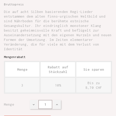
Bruttopreis
Die auf acht Silben basierenden Regi-Lieder
entstammen dem alten finno-urgischen Weltbild und
sind Nährboden für die berühmte estnische
Gesangskultur. Ihr eindringlich monotoner Klang
besitzt geheimnisvolle Kraft und beflügelt zur
Auseinandersetzung mit den eigenen Wurzeln und neuen
Formen der Umsetzung. Im Zeiten elementarer
Veränderung, die für viele mit dem Verlust von
Identität
Mengenrabatt
Rabatt auf
Menge
Sie sparen
Stückzahl
Bis zu
3
10%
8,70 CHF
Menge