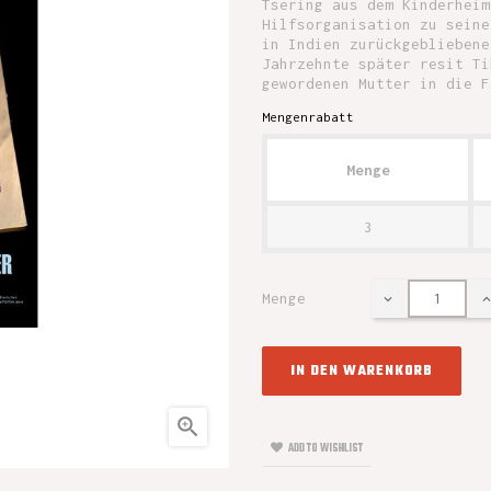
Tsering aus dem Kinderheim
Hilfsorganisation zu seine
in Indien zurückgebliebene
Jahrzehnte später resit Ti
gewordenen Mutter in die F
Mengenrabatt
Menge
3
Menge
IN DEN WARENKORB

ADD TO WISHLIST