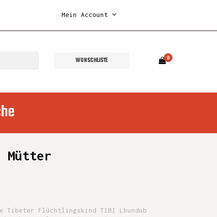
Mein Account
0
WUNSCHLISTE
che
e Mütter
e Tibeter Flüchtlingskind TIBI Lhundub