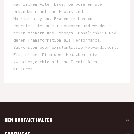
männlichen Alter Egos, parodieren sie,
erkunden männliche Erotik und
Machtstrategien. Frauen in London
experimentieren mit Hormonen und werden zu
neuen Männern und Cyborgs. Männlichkeit und
deren Transformation als Performance,
Subversion oder existentielle Notwendigkeit.
Ein intimer Film über Menschen, die
zwischengeschlechtliche Identitäten
kreieren.
DEN KONTAKT HALTEN
