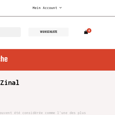
Mein Account
0
WUNSCHLISTE
che
-Zinal
ouvent été considérée comme l'une des plus