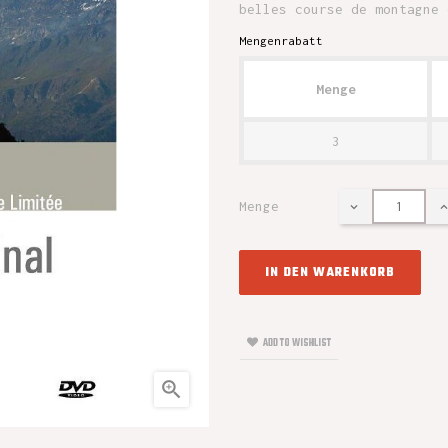
belles course de montagne 
Mengenrabatt
Menge
3
Menge
IN DEN WARENKORB
ADD TO WISHLIST
