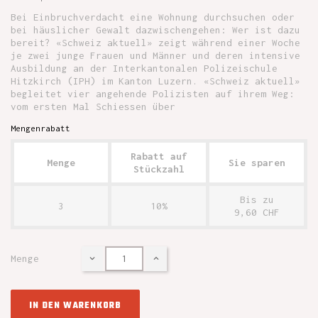
Bei Einbruchverdacht eine Wohnung durchsuchen oder
bei häuslicher Gewalt dazwischengehen: Wer ist dazu
bereit? «Schweiz aktuell» zeigt während einer Woche
je zwei junge Frauen und Männer und deren intensive
Ausbildung an der Interkantonalen Polizeischule
Hitzkirch (IPH) im Kanton Luzern. «Schweiz aktuell»
begleitet vier angehende Polizisten auf ihrem Weg:
vom ersten Mal Schiessen über
Mengenrabatt
Rabatt auf
Menge
Sie sparen
Stückzahl
Bis zu
3
10%
9,60 CHF
Menge
IN DEN WARENKORB