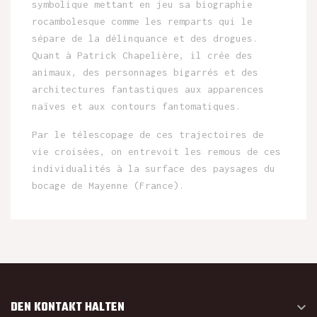
symbolique mettant en jeu sa biographie
rocambolesque comme les remparts qui le
sépare de la délinquance et des drogues.
Quant à Patrick Chapelière, il crée des
animaux, des personnages bigarrés et des
architectures fantastiques aux apparences
naïves et aux contours fantomatiques.
Par le télescopage de ces trajectoires de
vie croisées, on entrevoit les remous de ces
individualités à la surface des paysages du
bocage de Mayenne (France).
DEN KONTAKT HALTEN
