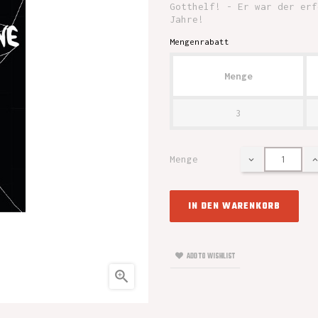
Gotthelf! - Er war der erf
Jahre!
Mengenrabatt
Menge
3
Menge
IN DEN WARENKORB
ADD TO WISHLIST
