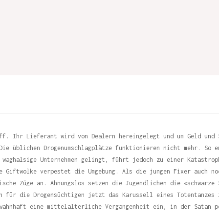
ff. Ihr Lieferant wird von Dealern hereingelegt und um Geld und 
Die üblichen Drogenumschlagplätze funktionieren nicht mehr. So e
 waghalsige Unternehmen gelingt, führt jedoch zu einer Katastrop
e Giftwolke verpestet die Umgebung. Als die jungen Fixer auch no
ische Züge an. Ahnungslos setzen die Jugendlichen die «schwarze 
h für die Drogensüchtigen jetzt das Karussell eines Totentanzes 
wahnhaft eine mittelalterliche Vergangenheit ein, in der Satan p