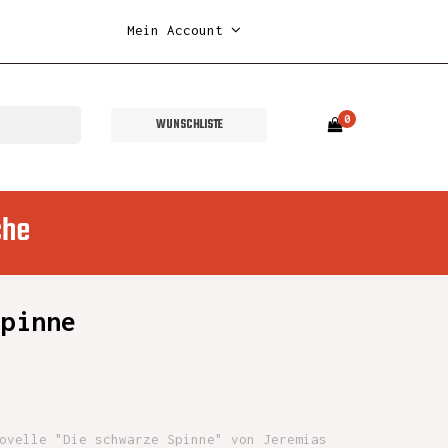
Mein Account
0
WUNSCHLISTE
che
Spinne
ovelle "Die schwarze Spinne" von Jeremias