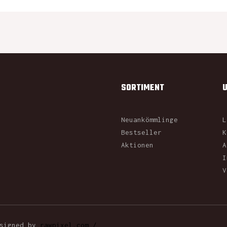
SORTIMENT
Neuankömmlinge
L
Bestseller
K
Aktionen
A
I
V
esigned by
rawpixel.com /