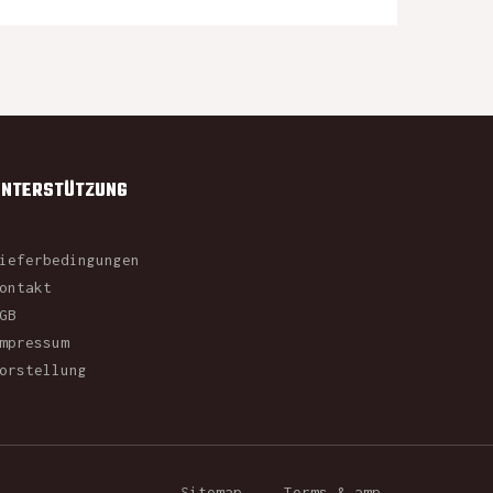
UNTERSTÜTZUNG
ieferbedingungen
ontakt
GB
mpressum
orstellung
Sitemap
Terms & amp