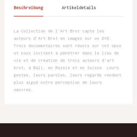
Beschreibung
Artikeldetails
La Collection de l'Art Brut capte les
auteurs d'Art Brut en images sur un DVD.
Trois documentaires sont réunis sur cet opus
et nous invitent à pénétrer dans le lieu de
vie et de création de trois auteurs d'art
brut, à Bali, en Russie et en Suisse. Leurs
gestes, leurs paroles, leurs regards rendent
plus aiguë notre perception de leurs
oeuvres.