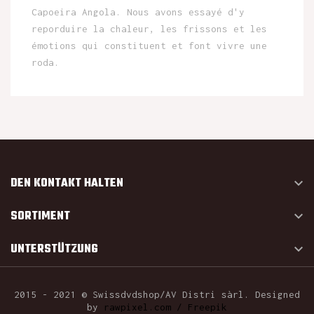
Capoeira Angola. Nous avons essayé d'y
reporduire la chaleur, les frissons et les
émotions qui constituent et font vivre une
roda.
DEN KONTAKT HALTEN

SORTIMENT

UNTERSTÜTZUNG

2015 - 2021 © Swissdvdshop/AV Distri sàrl. Designed
by
rawpixel.com / Freepik