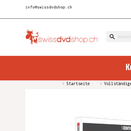
info@swissdvdshop.ch
search
K
Startseite
Vollständig