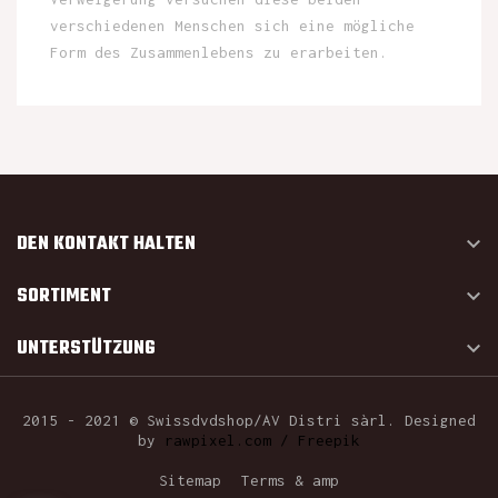
verschiedenen Menschen sich eine mögliche
Form des Zusammenlebens zu erarbeiten.
DEN KONTAKT HALTEN

SORTIMENT

UNTERSTÜTZUNG

2015 - 2021 © Swissdvdshop/AV Distri sàrl. Designed
by
rawpixel.com / Freepik
Sitemap
Terms & amp