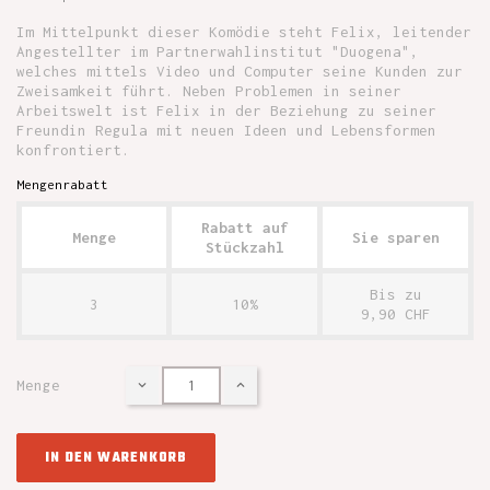
Im Mittelpunkt dieser Komödie steht Felix, leitender
Angestellter im Partnerwahlinstitut "Duogena",
welches mittels Video und Computer seine Kunden zur
Zweisamkeit führt. Neben Problemen in seiner
Arbeitswelt ist Felix in der Beziehung zu seiner
Freundin Regula mit neuen Ideen und Lebensformen
konfrontiert.
Mengenrabatt
Rabatt auf
Menge
Sie sparen
Stückzahl
Bis zu
3
10%
9,90 CHF
Menge
IN DEN WARENKORB