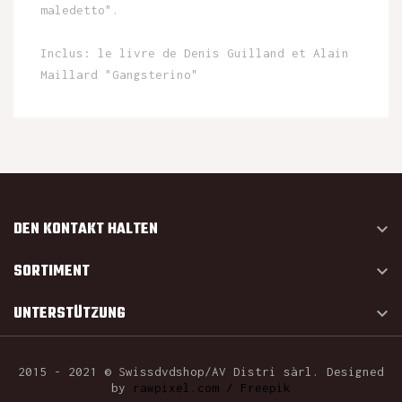
maledetto".
Inclus: le livre de Denis Guilland et Alain
Maillard "Gangsterino"
DEN KONTAKT HALTEN

SORTIMENT

UNTERSTÜTZUNG

2015 - 2021 © Swissdvdshop/AV Distri sàrl. Designed
by
rawpixel.com / Freepik